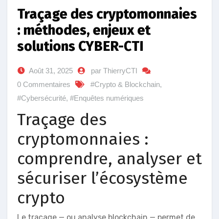
Traçage des cryptomonnaies
: méthodes, enjeux et
solutions CYBER-CTI
Août 31, 2025
par ThierryCTI
0 Commentaires
#Crypto & Blockchain
,
#Cybersécurité
,
#Enquêtes numériques
Traçage des
cryptomonnaies :
comprendre, analyser et
sécuriser l’écosystème
crypto
Le traçage — ou analyse blockchain — permet de