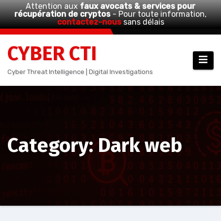
Attention aux
faux avocats & services pour
récupération de cryptos
- Pour toute information,
contactez-nous
sans délais
Aller
CYBER CTI
au
contenu
Cyber Threat Intelligence | Digital Investigations
Category: Dark web