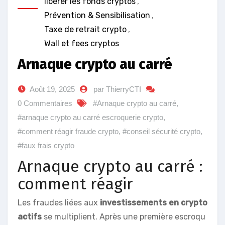
libérer les fonds cryptos
,
Prévention & Sensibilisation
,
Taxe de retrait crypto
,
Wall et fees cryptos
Arnaque crypto au carré
Août 19, 2025
par ThierryCTI
0 Commentaires
#Arnaque crypto au carré
,
#arnaque crypto au carré escroquerie crypto
,
#comment réagir fraude crypto
,
#conseil sécurité crypto
,
#faux frais crypto
Arnaque crypto au carré :
comment réagir
Les fraudes liées aux
investissements en crypto
actifs
se multiplient. Après une première escroqu