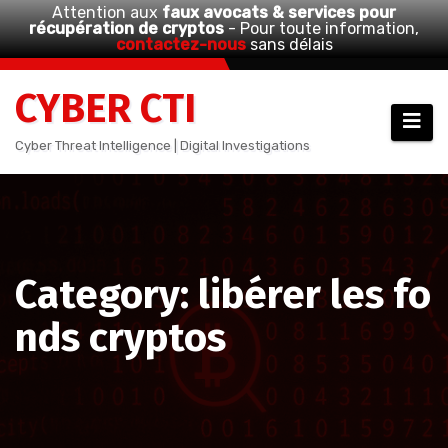
Attention aux
faux avocats & services pour
récupération de cryptos
- Pour toute information,
contactez-nous
sans délais
Aller
CYBER CTI
au
contenu
Cyber Threat Intelligence | Digital Investigations
Category: libérer les fo
nds cryptos