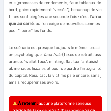
erie (promesses de rendements, faux tableaux de
bord, gains rapidement “versés”), beaucoup de vic
times sont piégées une seconde fois : c’est l’
arna
que au carré
, où l’on exige de nouvelles sommes
pour “libérer” les fonds.
Le scénario est presque toujours le même : pressi
on psychologique,
faux frais
(taxes de retrait, ass
urance, “wallet fees”, minting, flat tax fantaisist
e), menaces fiscales et peur de perdre l’intégralité
du capital. Résultat : la victime paie encore, sans j
amais récupérer ses avoirs.
À retenir :
aucune plateforme sérieuse
n’exige de
taxe de retrait
, d’
assurance
ou de