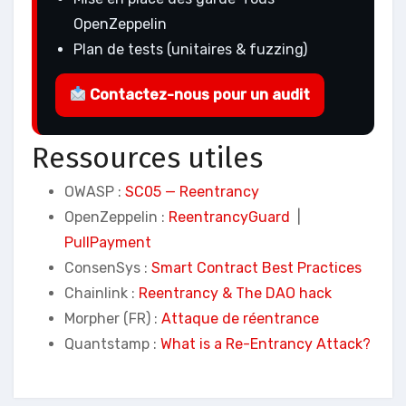
OpenZeppelin
Plan de tests (unitaires & fuzzing)
Contactez-nous pour un audit
Ressources utiles
OWASP :
SC05 — Reentrancy
OpenZeppelin :
ReentrancyGuard
|
PullPayment
ConsenSys :
Smart Contract Best Practices
Chainlink :
Reentrancy & The DAO hack
Morpher (FR) :
Attaque de réentrance
Quantstamp :
What is a Re-Entrancy Attack?