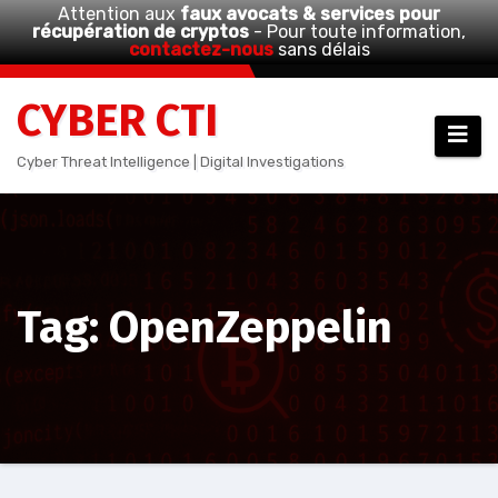
Attention aux
faux avocats & services pour
récupération de cryptos
- Pour toute information,
contactez-nous
sans délais
Aller
CYBER CTI
au
contenu
Cyber Threat Intelligence | Digital Investigations
Tag: OpenZeppelin