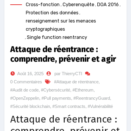
Cross-fonction
,
Cyberenquête
,
DOA 2016
,
Protection des données
,
renseignement sur les menaces
cryptographiques
,
Single function reentrancy
Attaque de réentrance :
comprendre, prévenir et agir
Août 16, 2025
par ThierryCTI
0 Commentaires
#Attaque de réentrance
,
#Audit de code
,
#Cybersécurité
,
#Ethereum
,
#OpenZeppelin
,
#Pull payments
,
#ReentrancyGuard
,
#Sécurité blockchain
,
#Smart contracts
,
#Vulnérabilité
Attaque de réentrance :
comprendre, prévenir et