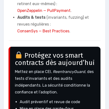
retirent eux-mêmes) :
OpenZeppelin — PullPayment
.
Audits & tests
(invariants, fuzzing) et
revues régulières :
ConsenSys — Best Practices
.
Protégez vos smart
contracts dès aujourd’hui
Mettez en place CEI,
ReentrancyGuard
, des
tests d’invariants et des audits
indépendants. La sécurité conditionne la
confiance et l’adoption.
Audit préventif et revue de code
Mise en place des garde-fous