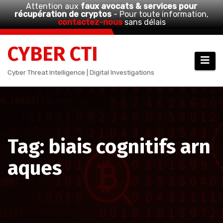
Attention aux
faux avocats & services pour
récupération de cryptos
- Pour toute information,
contactez-nous
sans délais
Aller
CYBER CTI
au
contenu
Cyber Threat Intelligence | Digital Investigations
Tag: biais cognitifs arn
aques