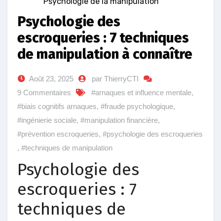
Psychologie de la manipulation
Psychologie des
escroqueries : 7 techniques
de manipulation à connaître
Août 23, 2025
par ThierryCTI
9 Commentaires
#arnaques et influence mentale
,
#biais cognitifs arnaques
,
#fraude psychologique
,
#ingénierie sociale
,
#manipulation financière
,
#prévention escroqueries
,
#psychologie des escroqueries
,
#techniques de manipulation
Psychologie des
escroqueries : 7
techniques de