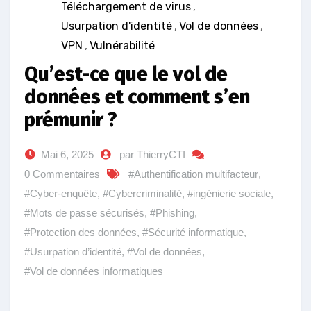
Téléchargement de virus
,
Usurpation d'identité
,
Vol de données
,
VPN
,
Vulnérabilité
Qu’est-ce que le vol de
données et comment s’en
prémunir ?
Mai 6, 2025
par ThierryCTI
0 Commentaires
#Authentification multifacteur
,
#Cyber-enquête
,
#Cybercriminalité
,
#ingénierie sociale
,
#Mots de passe sécurisés
,
#Phishing
,
#Protection des données
,
#Sécurité informatique
,
#Usurpation d’identité
,
#Vol de données
,
#Vol de données informatiques