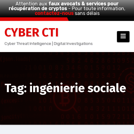
Attention aux
faux avocats & services pour
récupération de cryptos
- Pour toute information,
contactez-nous
sans délais
Aller
CYBER CTI
au
contenu
Cyber Threat Intelligence | Digital Investigations
Tag: ingénierie sociale