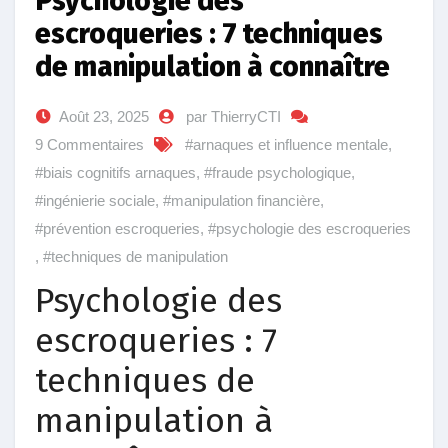
Psychologie des
escroqueries : 7 techniques
de manipulation à connaître
Août 23, 2025
par ThierryCTI
9 Commentaires
#arnaques et influence mentale
,
#biais cognitifs arnaques
,
#fraude psychologique
,
#ingénierie sociale
,
#manipulation financière
,
#prévention escroqueries
,
#psychologie des escroqueries
,
#techniques de manipulation
Psychologie des
escroqueries : 7
techniques de
manipulation à