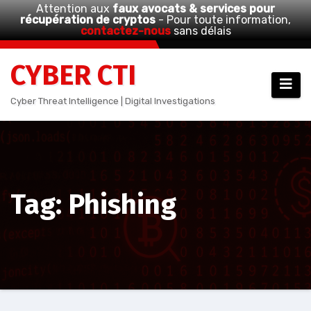
Attention aux
faux avocats & services pour
récupération de cryptos
- Pour toute information,
contactez-nous
sans délais
Aller
CYBER CTI
au
contenu
Cyber Threat Intelligence | Digital Investigations
Tag: Phishing