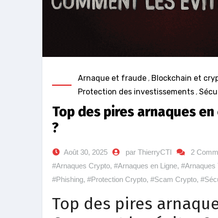
Arnaque et fraude
,
Blockchain et cry
Protection des investissements
,
Sécur
Top des pires arnaques en
?
Août 30, 2025
par ThierryCTI
2 Comme
#Arnaques Crypto
,
#Arnaques en Ligne
,
#Arnaques 
#Phishing
,
#Protection Crypto
,
#Scam Crypto
,
#Sécu
Top des pires arnaque