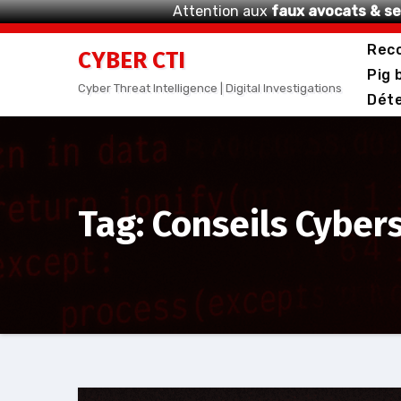
Attention aux
faux avocats & se
Aller
Reco
CYBER CTI
au
Pig 
contenu
Cyber Threat Intelligence | Digital Investigations
Déte
Tag: Conseils Cyber