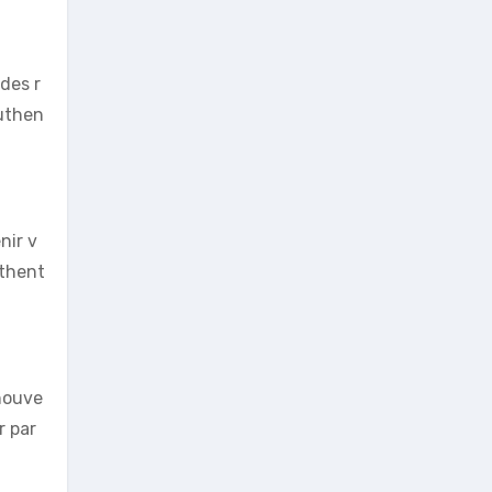
des r
authen
nir v
uthent
 nouve
r par