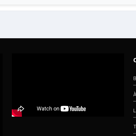
B
À
L
T