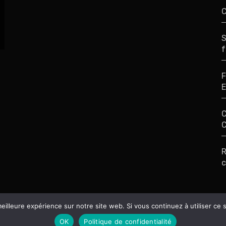
C
S
f
F
E
C
C
R
c
eilleure expérience sur notre site web. Si vous continuez à utiliser ce
OK
Politique de confidentialité
|
Theme: Agencyup by
rement propulsé par WordPress
Themean