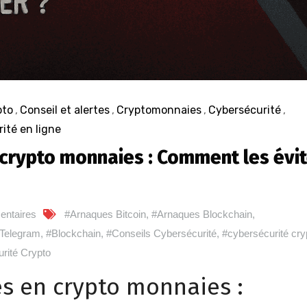
pto
,
Conseil et alertes
,
Cryptomonnaies
,
Cybersécurité
,
ité en ligne
 crypto monnaies : Comment les évit
ntaires
#Arnaques Bitcoin
,
#Arnaques Blockchain
,
Telegram
,
#Blockchain
,
#Conseils Cybersécurité
,
#cybersécurité cry
rité Crypto
s en crypto monnaies :