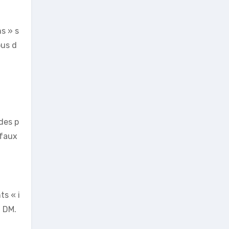
s » s
ous d
des p
 faux
ts « i
a DM.