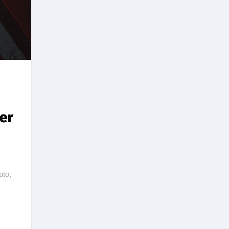
er
pto
,