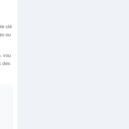
le clé
es ou
é, vou
c des